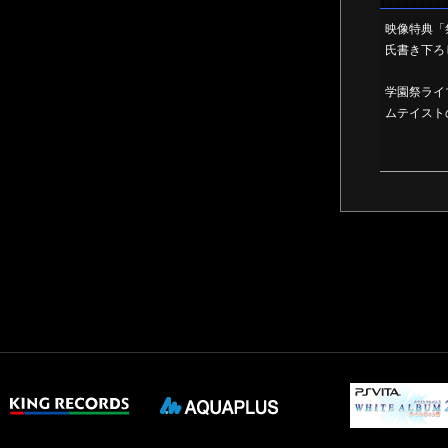
映像特典「
氏書き下ろ
学園祭ライ
ムテイスト