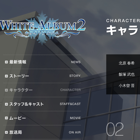
北原 春希
飯塚 武也
小木曽 晋